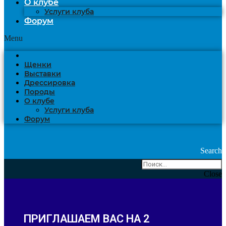
О клубе
Услуги клуба
Форум
Menu
Щенки
Выставки
Дрессировка
Породы
О клубе
Услуги клуба
Форум
Search
Close
ПРИГЛАШАЕМ ВАС НА 2