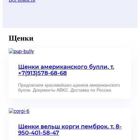
Щенки
Щенки американского булли, т.
+7(913)578-68-68
Предлагаем красивейших щенков американского
булли. Документы ABKC. Доставка по России.
Щенки вельш корги пемброк, т. 8-
950-401-58-47