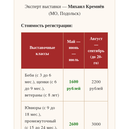
Михаил Кремнёв
Эксперт выставки —
(МО, Подольск)
Стоимость регистрации:
Август
Май —
—
Выставочные
июнь
сентябрь
классы
—
(до 20-
июль
го)
Беби (с 3 до 6
1600
мес.), щенки (с 6
2200
рублей
до 9 мес.),
рублей
ветераны (с 8 лет)
Юниоры (с 9 до
18 мес.),
промежуточный
2600
3000
(с 15 до 24 мес.),