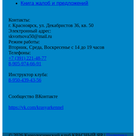
Книга жалоб и предложений
Контакты:
г. Красноярск, ул. Декабристов 36, кв. 50
Электронный адрес:
skvortsova50@mail.ru
Режим работы:
Вторник, Среда, Воскресенье с 14 до 19 часов
Телефоны:
+7 (391) 221-48-77
8-905-974-66-91
Инструктор клуба:
8-950-439-43-56
Сообщество ВКонтакте
https://vk.com/krasyarkennel
© 2026 Кинологический клуб КРАСНЫЙ ЯР |
Политика