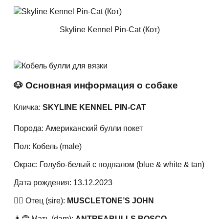
Skyline Kennel Pin-Cat (Кот)
🐶 Основная информация о собаке
Кличка:
SKYLINE KENNEL PIN-CAT
Порода: Американский булли покет
Пол: Кобель (male)
Окрас: Голубо-белый с подпалом (blue & white & tan)
Дата рождения: 13.12.2023
🧔‍♂️ Отец (sire):
MUSCLETONE’S JOHN
👩‍🦰 Мать (dam):
ANTREABULLS BOSCO