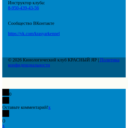
Инструктор клуба:
8-950-439-43-56
Сообщество ВКонтакте
https://vk.com/krasyarkennel
© 2026 Кинологический клуб КРАСНЫЙ ЯР |
Политика
конфиденциальности
0
Оставьте комментарий!
x
(
)
x