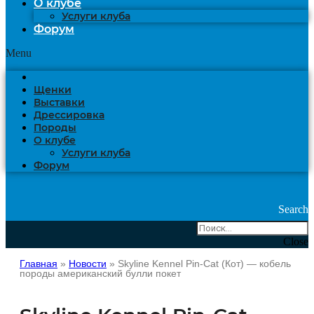
О клубе
Услуги клуба
Форум
Menu
Щенки
Выставки
Дрессировка
Породы
О клубе
Услуги клуба
Форум
Search
Close
Главная
»
Новости
»
Skyline Kennel Pin-Cat (Кот) — кобель
породы американский булли покет