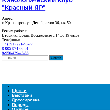
Кинологический клуб
"Красный ЯР"
Адрес:
г. Красноярск, ул. Декабристов 36, кв. 50
Режим работы:
Вторник, Среда, Воскресенье с 14 до 19 часов
Телефоны:
+7 (391) 221-48-77
8-905-974-66-91
8-950-439-43-56
Search
Щенки
Выставки
Дрессировка
Породы
О клубе