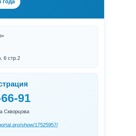
6 года
р»
 6 стр.2
страция
-66-91
а Скворцова
portal.pro/show/17525957/