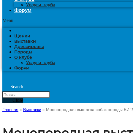
Услуги клуба
Форум
Menu
Щенки
Выставки
Дрессировка
Породы
О клубе
Услуги клуба
Форум
Search
Close
Главная
»
Выставки
»
Монопородная выставка собак породы БИГЛ
Монопородная выст