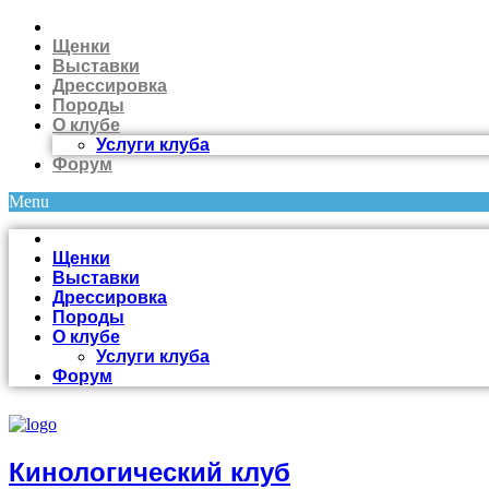
Щенки
Выставки
Дрессировка
Породы
О клубе
Услуги клуба
Форум
Menu
Щенки
Выставки
Дрессировка
Породы
О клубе
Услуги клуба
Форум
Кинологический клуб