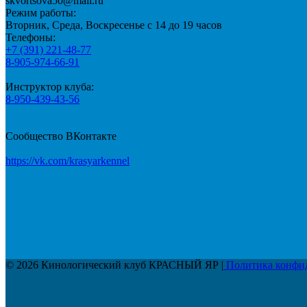
skvortsova50@mail.ru
Режим работы:
Вторник, Среда, Воскресенье с 14 до 19 часов
Телефоны:
+7 (391) 221-48-77
8-905-974-66-91
Инструктор клуба:
8-950-439-43-56
Сообщество ВКонтакте
https://vk.com/krasyarkennel
© 2026 Кинологический клуб КРАСНЫЙ ЯР |
Политика конфи