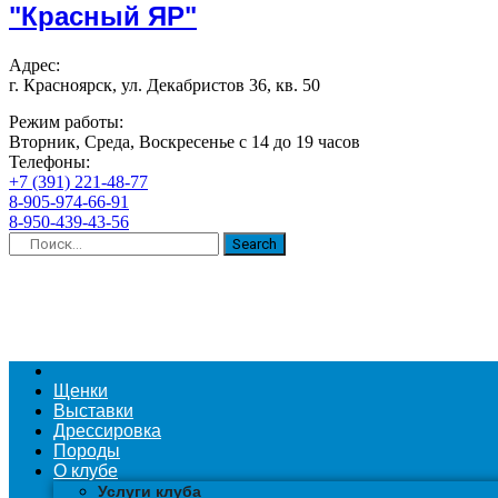
"Красный ЯР"
Адрес:
г. Красноярск, ул. Декабристов 36, кв. 50
Режим работы:
Вторник, Среда, Воскресенье с 14 до 19 часов
Телефоны:
+7 (391) 221-48-77
8-905-974-66-91
8-950-439-43-56
Search
Щенки
Выставки
Дрессировка
Породы
О клубе
Услуги клуба