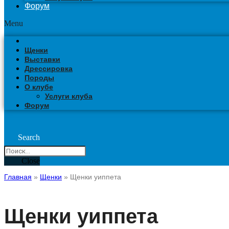
Форум
Menu
Щенки
Выставки
Дрессировка
Породы
О клубе
Услуги клуба
Форум
Search
Close
Главная
»
Щенки
»
Щенки уиппета
Щенки уиппета