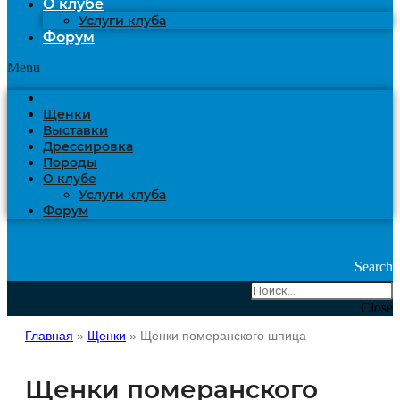
О клубе
Услуги клуба
Форум
Menu
Щенки
Выставки
Дрессировка
Породы
О клубе
Услуги клуба
Форум
Search
Close
Главная
»
Щенки
»
Щенки померанского шпица
Щенки померанского