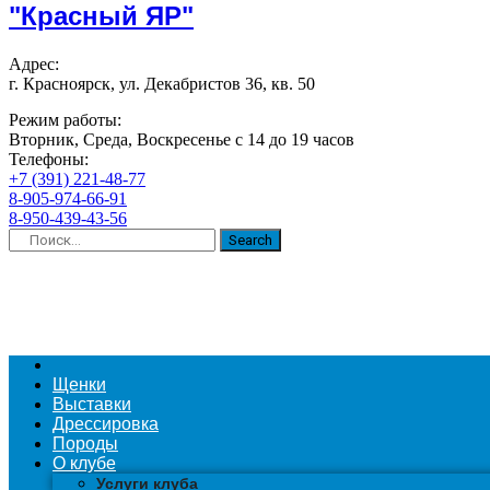
"Красный ЯР"
Адрес:
г. Красноярск, ул. Декабристов 36, кв. 50
Режим работы:
Вторник, Среда, Воскресенье с 14 до 19 часов
Телефоны:
+7 (391) 221-48-77
8-905-974-66-91
8-950-439-43-56
Search
Щенки
Выставки
Дрессировка
Породы
О клубе
Услуги клуба