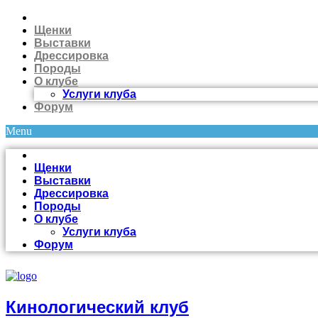
Щенки
Выставки
Дрессировка
Породы
О клубе
Услуги клуба
Форум
Menu
Щенки
Выставки
Дрессировка
Породы
О клубе
Услуги клуба
Форум
Кинологический клуб