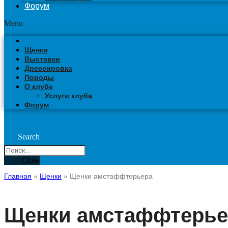
Форум
Menu
Щенки
Выставки
Дрессировка
Породы
О клубе
Услуги клуба
Форум
Search
Close
Главная
»
Щенки
»
Щенки амстаффтерьера
Щенки амстаффтерье