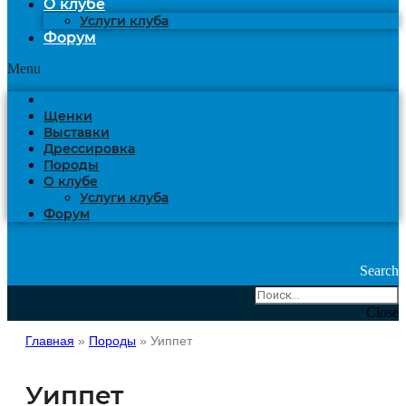
О клубе
Услуги клуба
Форум
Menu
Щенки
Выставки
Дрессировка
Породы
О клубе
Услуги клуба
Форум
Search
Close
Главная
»
Породы
»
Уиппет
Уиппет