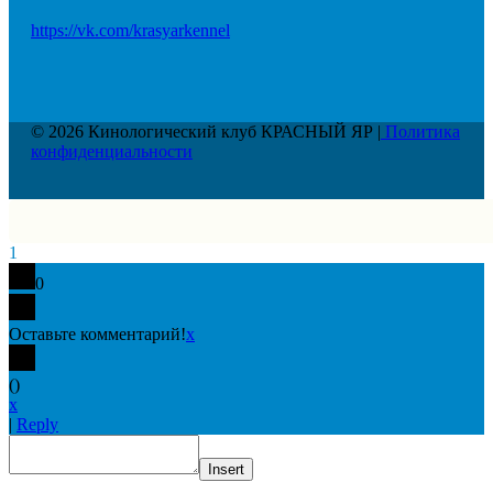
https://vk.com/krasyarkennel
© 2026 Кинологический клуб КРАСНЫЙ ЯР |
Политика
конфиденциальности
1
0
Оставьте комментарий!
x
(
)
x
|
Reply
Insert