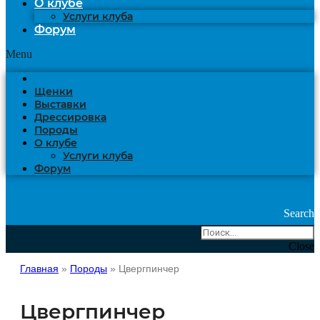
О клубе
Услуги клуба
Форум
Menu
Щенки
Выставки
Дрессировка
Породы
О клубе
Услуги клуба
Форум
Search
Close
Главная
»
Породы
»
Цвергпинчер
Цвергпинчер