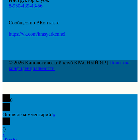
Инструктор клуба:
8-950-439-43-56
Сообщество ВКонтакте
https://vk.com/krasyarkennel
© 2026 Кинологический клуб КРАСНЫЙ ЯР |
Политика
конфиденциальности
0
Оставьте комментарий!
x
(
)
x