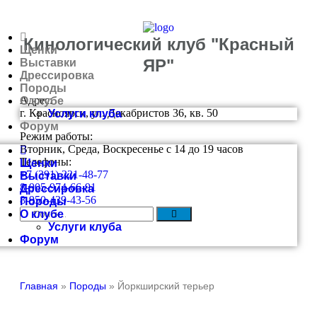
Кинологический клуб "Красный
Щенки
ЯР"
Выставки
Дрессировка
Породы
Адрес:
О клубе
г. Красноярск, ул. Декабристов 36, кв. 50
Услуги клуба
Форум
Режим работы:
Вторник, Среда, Воскресенье с 14 до 19 часов
Телефоны:
Щенки
+7 (391) 221-48-77
Выставки
8-905-974-66-91
Дрессировка
8-950-439-43-56
Породы
О клубе
Услуги клуба
Форум
Главная
»
Породы
»
Йоркширский терьер