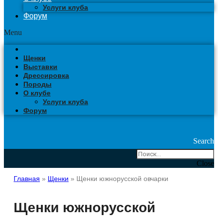
Услуги клуба
Форум
Menu
Щенки
Выставки
Дрессировка
Породы
О клубе
Услуги клуба
Форум
Search
Close
Главная
»
Щенки
»
Щенки южнорусской овчарки
Щенки южнорусской